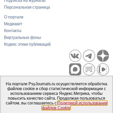
Подписка на журналы
Персональная страница
О портале
Медиакит
Контакты
Виртуальные фоны
Кодекс этики публикаций
Портал психологических изданий PsyJournals.ru, 2007–2026
На портале PsyJournals.ru осуществляется обработка
Правила использования материалов
файлов cookie и сбор статистической информации с
Свидетельство регистрации СМИ
Эл № ФС77-66447 от 14 июля
использованием сервиса Яндекс.Метрика, чтобы
2016 г.
повысить качество сайта. Продолжая пользоваться
сайтом, вы соглашаетесь с
Политикой использования
Издатель:
ФГБОУ ВО МГППУ
файлов Cookie
.
Репозиторий открытого доступа