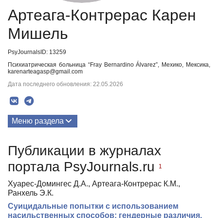
Артеага-Контрерас Карен
Мишель
PsyJournalsID: 13259
Психиатрическая больница “Fray Bernardino Álvarez”, Мехико, Мексика,
karenarteagasp@gmail.com
Дата последнего обновления: 22.05.2026
Меню раздела
Публикации
Публикации в журналах
портала PsyJournals.ru
1
Хуарес-Домингес Д.А., Артеага-Контрерас К.М.,
Ранхель Э.К.
Суицидальные попытки с использованием
насильственных способов: гендерные различия,