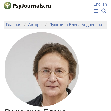
Перейти к основному содержанию
English
НОВОСТИ
Главная
Авторы
Лущекина Елена Андреевна
ИЗДАНИЯ
АВТОРЫ
ПОДАТЬ РУКОПИСЬ
БАЗА ЗНАНИЙ
КЛЮЧЕВЫЕ СЛОВА
Регистрация
Вход