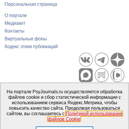
Персональная страница
О портале
Медиакит
Контакты
Виртуальные фоны
Кодекс этики публикаций
Портал психологических изданий PsyJournals.ru, 2007–2026
На портале PsyJournals.ru осуществляется обработка
Правила использования материалов
файлов cookie и сбор статистической информации с
Свидетельство регистрации СМИ
Эл № ФС77-66447 от 14 июля
использованием сервиса Яндекс.Метрика, чтобы
2016 г.
повысить качество сайта. Продолжая пользоваться
сайтом, вы соглашаетесь с
Политикой использования
Издатель:
ФГБОУ ВО МГППУ
файлов Cookie
.
Репозиторий открытого доступа