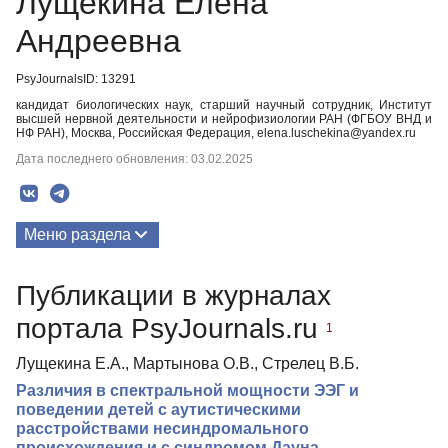
Лущекина Елена
Андреевна
PsyJournalsID: 13291
кандидат биологических наук, старший научный сотрудник, Институт
высшей нервной деятельности и нейрофизиологии РАН (ФГБОУ ВНД и
НФ РАН), Москва, Российская Федерация, elena.luschekina@yandex.ru
Дата последнего обновления: 03.02.2025
Меню раздела
Публикации
Публикации в журналах
портала PsyJournals.ru
1
Лущекина Е.А., Мартынова О.В., Стрелец B.Б.
Различия в спектральной мощности ЭЭГ и
поведении детей с аутистическими
расстройствами несиндромального
происхождения и с синдромом Дауна