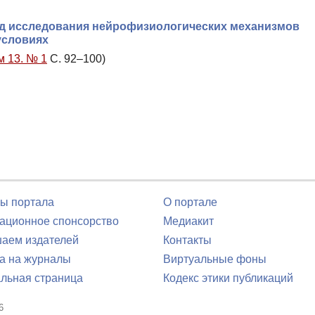
од исследования нейрофизиологических механизмов
условиях
м 13. № 1
С. 92–100)
ы портала
О портале
ционное спонсорство
Медиакит
аем издателей
Контакты
а на журналы
Виртуальные фоны
льная страница
Кодекс этики публикаций
6