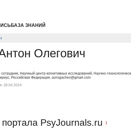
ПИСЬ
БАЗА ЗНАНИЙ
ч
 Антон Олегович
 сотрудник, Научный центр когнитивных исследований, Научно-технологичес
риус, Российская Федерация, aorogachev@gmail.com
: 28.04.2024
портала PsyJournals.ru
1