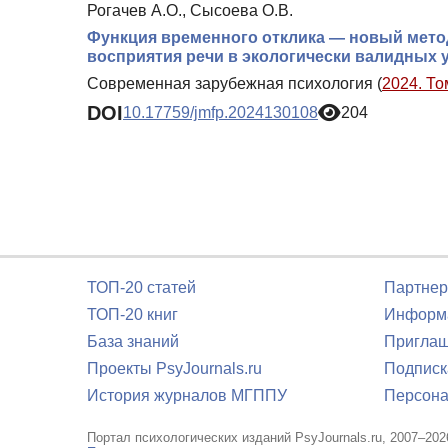
Рогачев А.О., Сысоева О.В.
Функция временного отклика — новый мет
восприятия речи в экологически валидных 
Современная зарубежная психология (
2024. То
DOI
10.17759/jmfp.2024130108
204
ТОП-20 статей
Партнер
ТОП-20 книг
Информа
База знаний
Приглаш
Проекты PsyJournals.ru
Подписк
История журналов МГППУ
Персона
Портал психологических изданий PsyJournals.ru, 2007–202