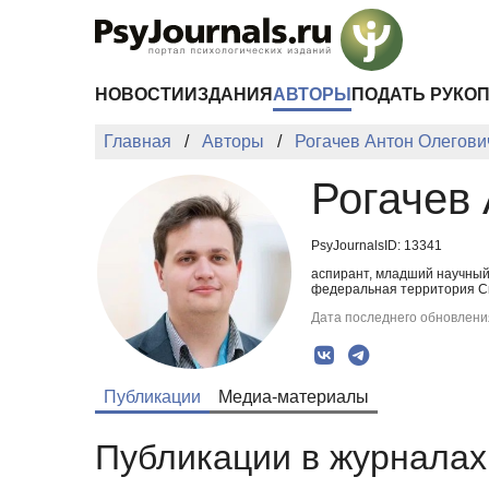
Перейти к основному содержанию
НОВОСТИ
ИЗДАНИЯ
АВТОРЫ
ПОДАТЬ РУКО
Главная
Авторы
Рогачев Антон Олегови
Рогачев
PsyJournalsID: 13341
аспирант, младший научный
федеральная территория Си
Дата последнего обновления
Публикации
Медиа-материалы
Публикации в журналах 