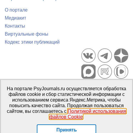
О портале
Медиакит
Контакты
Виртуальные фоны
Кодекс этики публикаций
Портал психологических изданий PsyJournals.ru, 2007–2026
На портале PsyJournals.ru осуществляется обработка
Правила использования материалов
файлов cookie и сбор статистической информации с
Свидетельство регистрации СМИ
Эл № ФС77-66447 от 14 июля
использованием сервиса Яндекс.Метрика, чтобы
2016 г.
повысить качество сайта. Продолжая пользоваться
сайтом, вы соглашаетесь с
Политикой использования
Издатель:
ФГБОУ ВО МГППУ
файлов Cookie
.
Репозиторий открытого доступа
Принять