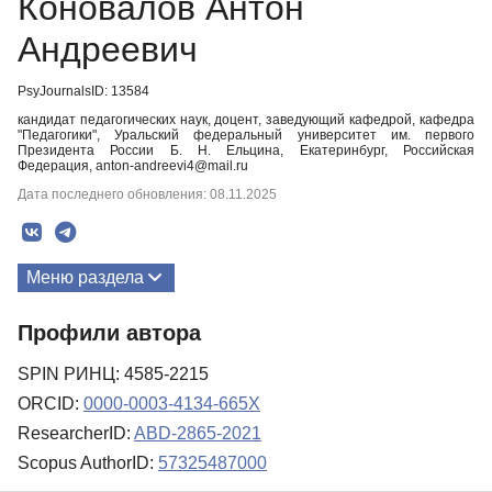
Коновалов Антон
Андреевич
PsyJournalsID: 13584
кандидат педагогических наук, доцент, заведующий кафедрой, кафедра
"Педагогики", Уральский федеральный университет им. первого
Президента России Б. Н. Ельцина, Екатеринбург, Российская
Федерация, anton-andreevi4@mail.ru
Дата последнего обновления: 08.11.2025
Меню раздела
Публикации
Профили автора
SPIN РИНЦ: 4585-2215
ORCID:
0000-0003-4134-665X
ResearcherID:
ABD-2865-2021
Scopus AuthorID:
57325487000