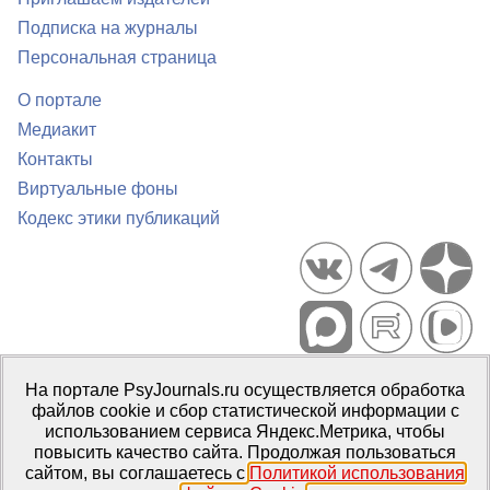
Подписка на журналы
Персональная страница
О портале
Медиакит
Контакты
Виртуальные фоны
Кодекс этики публикаций
Портал психологических изданий PsyJournals.ru, 2007–2026
На портале PsyJournals.ru осуществляется обработка
Правила использования материалов
файлов cookie и сбор статистической информации с
Свидетельство регистрации СМИ
Эл № ФС77-66447 от 14 июля
использованием сервиса Яндекс.Метрика, чтобы
2016 г.
повысить качество сайта. Продолжая пользоваться
сайтом, вы соглашаетесь с
Политикой использования
Издатель:
ФГБОУ ВО МГППУ