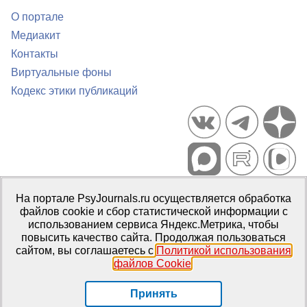
О портале
Медиакит
Контакты
Виртуальные фоны
Кодекс этики публикаций
Портал психологических изданий PsyJournals.ru, 2007–2026
На портале PsyJournals.ru осуществляется обработка
Правила использования материалов
файлов cookie и сбор статистической информации с
Свидетельство регистрации СМИ
Эл № ФС77-66447 от 14 июля
использованием сервиса Яндекс.Метрика, чтобы
2016 г.
повысить качество сайта. Продолжая пользоваться
сайтом, вы соглашаетесь с
Политикой использования
Издатель:
ФГБОУ ВО МГППУ
файлов Cookie
.
Репозиторий открытого доступа
Принять