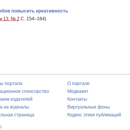
собов повысить креативность
м 13. № 2
С. 154–164)
ы портала
О портале
ционное спонсорство
Медиакит
аем издателей
Контакты
а на журналы
Виртуальные фоны
льная страница
Кодекс этики публикаций
6