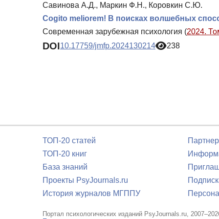
Савинова А.Д., Маркин Ф.Н., Коровкин С.Ю.
Cogito meliorem! В поисках волшебных спо
Современная зарубежная психология (
2024. То
DOI
10.17759/jmfp.2024130214
238
ТОП-20 статей
Партнер
ТОП-20 книг
Информа
База знаний
Приглаш
Проекты PsyJournals.ru
Подписк
История журналов МГППУ
Персона
Портал психологических изданий PsyJournals.ru, 2007–202