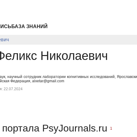
ПИСЬ
БАЗА ЗНАНИЙ
евич
Феликс Николаевич
наук, научный сотрудник лаборатории когнитивных исследований, Ярославск
йская Федерация, alxetar@gmail.com
: 22.07.2024
портала PsyJournals.ru
1