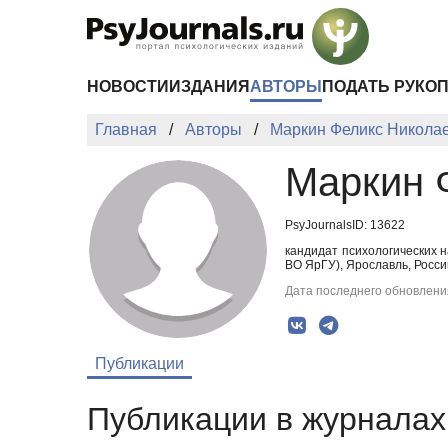
Перейти к основному содержанию
НОВОСТИ
ИЗДАНИЯ
АВТОРЫ
ПОДАТЬ РУКО
Главная
Авторы
Маркин Феликс Никола
Маркин 
PsyJournalsID: 13622
кандидат психологических 
ВО ЯрГУ), Ярославль, Росси
Дата последнего обновления
Публикации
Публикации в журналах 