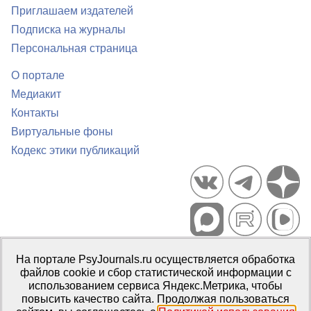
Приглашаем издателей
Подписка на журналы
Персональная страница
О портале
Медиакит
Контакты
Виртуальные фоны
Кодекс этики публикаций
Портал психологических изданий PsyJournals.ru, 2007–2026
На портале PsyJournals.ru осуществляется обработка
Правила использования материалов
файлов cookie и сбор статистической информации с
Свидетельство регистрации СМИ
Эл № ФС77-66447 от 14 июля
использованием сервиса Яндекс.Метрика, чтобы
2016 г.
повысить качество сайта. Продолжая пользоваться