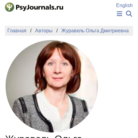
Перейти к основному содержанию
English
НОВОСТИ
Главная
Авторы
Журавель Ольга Дмитриевна
ИЗДАНИЯ
АВТОРЫ
ПОДАТЬ РУКОПИСЬ
БАЗА ЗНАНИЙ
КЛЮЧЕВЫЕ СЛОВА
Регистрация
Вход