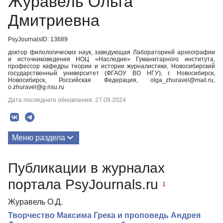
Журавель Ольга
Дмитриевна
PsyJournalsID: 13689
доктор филологических наук, заведующая Лабораторией археографии
и источниковедения НОЦ «Наследие» Гуманитарного института,
профессор кафедры теории и истории журналистики, Новосибирский
государственный университет (ФГАОУ ВО НГУ), г. Новосибирск,
Новосибирск, Российская Федерация, olga_zhuravel@mail.ru,
o.zhuravel@g.nsu.ru
Дата последнего обновления: 27.09.2024
Меню раздела
Публикации
Публикации в журналах
портала PsyJournals.ru
1
Журавель О.Д.
Творчество Максима Грека и проповедь Андрея