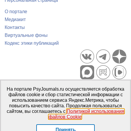
Персональная страница
О портале
Медиакит
Контакты
Виртуальные фоны
Кодекс этики публикаций
Портал психологических изданий PsyJournals.ru, 2007–2026
На портале PsyJournals.ru осуществляется обработка
Правила использования материалов
файлов cookie и сбор статистической информации с
Свидетельство регистрации СМИ
Эл № ФС77-66447 от 14 июля
использованием сервиса Яндекс.Метрика, чтобы
2016 г.
повысить качество сайта. Продолжая пользоваться
сайтом, вы соглашаетесь с
Политикой использования
Издатель:
ФГБОУ ВО МГППУ
файлов Cookie
.
Репозиторий открытого доступа
Принять