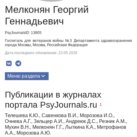
Мелконян Георгий
Геннадьевич
PsyJournalsID: 13805
Госпиталь для ветеранов войны №3 Департамента здравоохранения
города Москвы, Москва, Российская Федерация
Дата последнего обновления: 23.05.2026
Меню раздела
Публикации
Публикации в журналах
портала PsyJournals.ru
1
Телешева К.Ю., Савенкова В.И., Морозова И.О.,
Очнева А.Г., Зельцер А.И., Андреюк Д.С., Резник А.М.,
Мухин В.Н., Мелконян Г.Г., Лыткина К.А., Митрофанов
А.А., Морозова А.Ю.