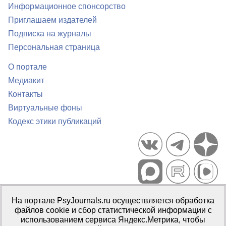
Информационное спонсорство
Приглашаем издателей
Подписка на журналы
Персональная страница
О портале
Медиакит
Контакты
Виртуальные фоны
Кодекс этики публикаций
Портал психологических изданий PsyJournals.ru, 2007–2026
На портале PsyJournals.ru осуществляется обработка
Правила использования материалов
файлов cookie и сбор статистической информации с
Свидетельство регистрации СМИ
Эл № ФС77-66447 от 14 июля
использованием сервиса Яндекс.Метрика, чтобы