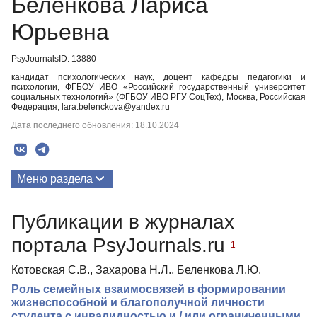
Беленкова Лариса
Юрьевна
PsyJournalsID: 13880
кандидат психологических наук, доцент кафедры педагогики и
психологии, ФГБОУ ИВО «Российский государственный университет
социальных технологий» (ФГБОУ ИВО РГУ СоцТех), Москва, Российская
Федерация, lara.belenckova@yandex.ru
Дата последнего обновления: 18.10.2024
Меню раздела
Публикации
Публикации в журналах
портала PsyJournals.ru
1
Котовская С.В., Захарова Н.Л., Беленкова Л.Ю.
Роль семейных взаимосвязей в формировании
жизнеспособной и благополучной личности
студента с инвалидностью и / или ограниченными