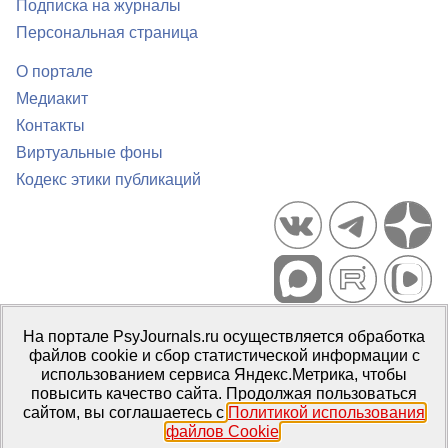
Подписка на журналы
Персональная страница
О портале
Медиакит
Контакты
Виртуальные фоны
Кодекс этики публикаций
Портал психологических изданий PsyJournals.ru, 2007–2026
На портале PsyJournals.ru осуществляется обработка
Правила использования материалов
файлов cookie и сбор статистической информации с
Свидетельство регистрации СМИ
Эл № ФС77-66447 от 14 июля
использованием сервиса Яндекс.Метрика, чтобы
2016 г.
повысить качество сайта. Продолжая пользоваться
сайтом, вы соглашаетесь с
Политикой использования
Издатель:
ФГБОУ ВО МГППУ
файлов Cookie
.