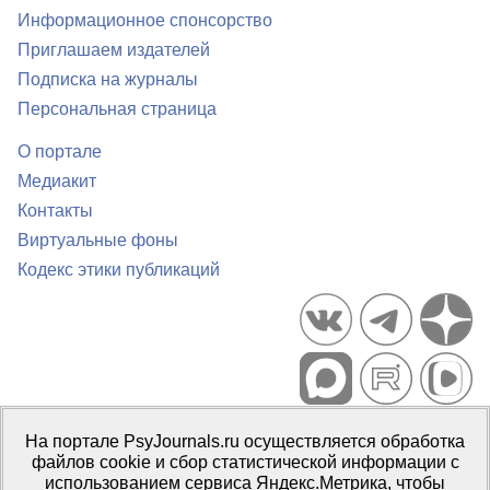
Информационное спонсорство
Приглашаем издателей
Подписка на журналы
Персональная страница
О портале
Медиакит
Контакты
Виртуальные фоны
Кодекс этики публикаций
Портал психологических изданий PsyJournals.ru, 2007–2026
На портале PsyJournals.ru осуществляется обработка
Правила использования материалов
файлов cookie и сбор статистической информации с
Свидетельство регистрации СМИ
Эл № ФС77-66447 от 14 июля
использованием сервиса Яндекс.Метрика, чтобы