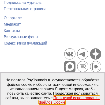
Подписка на журналы
Персональная страница
О портале
Медиакит
Контакты
Виртуальные фоны
Кодекс этики публикаций
Портал психологических изданий PsyJournals.ru, 2007–2026
На портале PsyJournals.ru осуществляется обработка
Правила использования материалов
файлов cookie и сбор статистической информации с
Свидетельство регистрации СМИ
Эл № ФС77-66447 от 14 июля
использованием сервиса Яндекс.Метрика, чтобы
2016 г.
повысить качество сайта. Продолжая пользоваться
сайтом, вы соглашаетесь с
Политикой использования
Издатель:
ФГБОУ ВО МГППУ
файлов Cookie
.