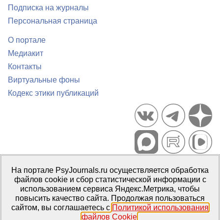
Подписка на журналы
Персональная страница
О портале
Медиакит
Контакты
Виртуальные фоны
Кодекс этики публикаций
Портал психологических изданий PsyJournals.ru, 2007–2026
На портале PsyJournals.ru осуществляется обработка
Правила использования материалов
файлов cookie и сбор статистической информации с
Свидетельство регистрации СМИ
Эл № ФС77-66447 от 14 июля
использованием сервиса Яндекс.Метрика, чтобы
2016 г.
повысить качество сайта. Продолжая пользоваться
сайтом, вы соглашаетесь с
Политикой использования
Издатель:
ФГБОУ ВО МГППУ
файлов Cookie
.