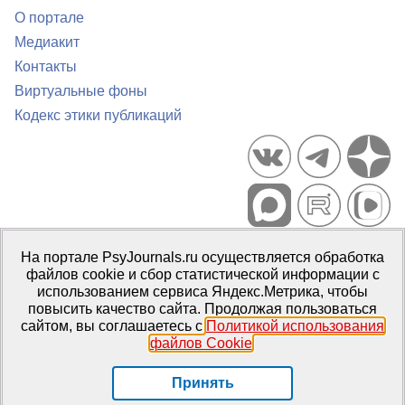
О портале
Медиакит
Контакты
Виртуальные фоны
Кодекс этики публикаций
Портал психологических изданий PsyJournals.ru, 2007–2026
На портале PsyJournals.ru осуществляется обработка
Правила использования материалов
файлов cookie и сбор статистической информации с
Свидетельство регистрации СМИ
Эл № ФС77-66447 от 14 июля
использованием сервиса Яндекс.Метрика, чтобы
2016 г.
повысить качество сайта. Продолжая пользоваться
сайтом, вы соглашаетесь с
Политикой использования
Издатель:
ФГБОУ ВО МГППУ
файлов Cookie
.
Репозиторий открытого доступа
Принять