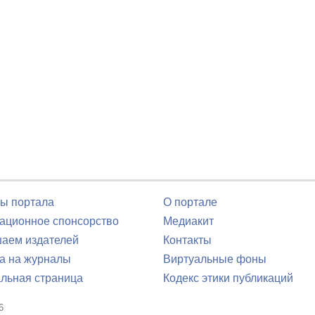
ы портала
О портале
ционное спонсорство
Медиакит
аем издателей
Контакты
а на журналы
Виртуальные фоны
льная страница
Кодекс этики публикаций
6