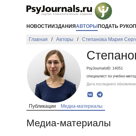
Перейти к основному содержанию
НОВОСТИ
ИЗДАНИЯ
АВТОРЫ
ПОДАТЬ РУКО
Главная
Авторы
Степанова Мария Серг
Степано
PsyJournalsID: 14051
специалист по учебно-метод
Дата последнего обновления
Публикации
Медиа-материалы
Медиа-материалы