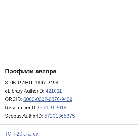
Профили автора
SPIN РИНЦ: 1847-2494
eLibrary AuthorID:
421011
ORCID:
0000-0002-6870-9409
ResearcherID:
O-7119-2018
Scopus AuthorID:
57201365375
ТОП-20 статей