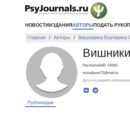
Перейти к основному содержанию
НОВОСТИ
ИЗДАНИЯ
АВТОРЫ
ПОДАТЬ РУКО
Главная
Авторы
Вишникина Екатерина 
Вишники
PsyJournalsID: 14090
vvvnatavvv72@mail.ru
Дата последнего обновления
Публикации