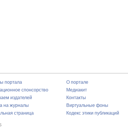
ы портала
О портале
ционное спонсорство
Медиакит
аем издателей
Контакты
а на журналы
Виртуальные фоны
льная страница
Кодекс этики публикаций
6