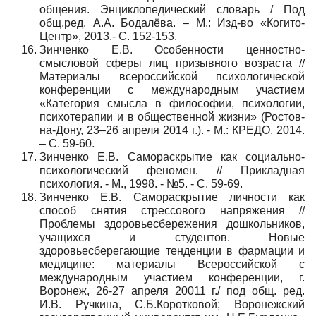
общения. Энциклопедический словарь / Под
общ.ред. А.А. Бодалёва. – М.: Изд-во «Когито-
Центр», 2013.- С. 152-153.
Зинченко Е.В. Особенности ценностно-
смысловой сферы лиц призывного возраста //
Материалы всероссийской психологической
конференции c международным участием
«Категория смысла в философии, психологии,
психотерапии и в общественной жизни» (Ростов-
на-Дону, 23–26 апреля 2014 г.). - М.: КРЕДО, 2014.
– С. 59-60.
Зинченко Е.В. Самораскрытие как социально-
психологический феномен. // Прикладная
психология. - М., 1998. - №5. - C. 59-69.
Зинченко Е.В. Самораскрытие личности как
способ снятия стрессового напряжения //
Проблемы здоровьесбережения дошкольников,
учащихся и студентов. Новые
здоровьесберегающие тенденции в фармации и
медицине: материалы Всероссийской с
международным участием конференции, г.
Воронеж, 26-27 апреля 20011 г./ под общ. ред.
И.В. Ручкина, С.Б.Коротковой; Воронежский