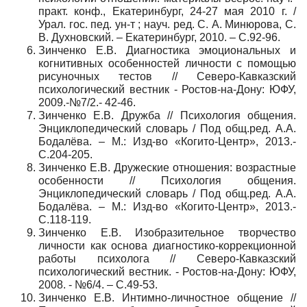
практ. конф., Екатеринбург, 24-27 мая 2010 г. /
Урал. гос. пед. ун-т ; науч. ред. С. А. Минюрова, С.
В. Духновский. – Екатеринбург, 2010. – С.92-96.
Зинченко Е.В. Диагностика эмоциональных и
когнитивных особенностей личности с помощью
рисуночных тестов // Северо-Кавказский
психологический вестник - Ростов-на-Дону: ЮФУ,
2009.-№7/2.- 42-46.
Зинченко Е.В. Дружба // Психология общения.
Энциклопедический словарь / Под общ.ред. А.А.
Бодалёва. – М.: Изд-во «Когито-Центр», 2013.-
С.204-205.
Зинченко Е.В. Дружеские отношения: возрастные
особенности // Психология общения.
Энциклопедический словарь / Под общ.ред. А.А.
Бодалёва. – М.: Изд-во «Когито-Центр», 2013.-
С.118-119.
Зинченко Е.В. Изобразительное творчество
личности как основа диагностико-коррекционной
работы психолога // Северо-Кавказский
психологический вестник. - Ростов-на-Дону: ЮФУ,
2008. - №6/4. – С.49-53.
Зинченко Е.В. Интимно-личностное общение //