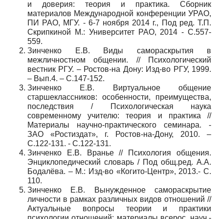
и доверия: теория и практика. Сборник
материалов Международной конференции УРАО,
ПИ РАО, МГУ. - 6-7 ноября 2014 г., Под ред. Т.П.
Скрипкиной М.: Университет РАО, 2014 - С.557-
559.
Зинченко Е.В. Виды самораскрытия в
межличностном общении. // Психологический
вестник РГУ. – Ростов-на Дону: Изд-во РГУ, 1999.
– Вып.4. – С.147-152.
Зинченко Е.В. Виртуальное общение
старшеклассников: особенности, преимущества,
последствия / Психологическая наука
современному учителю: теория и практика //
Материалы научно-практического семинара. -
ЗАО «Ростиздат», г. Ростов-на-Дону, 2010. –
С.122-131. - С.122-131.
Зинченко Е.В. Вранье // Психология общения.
Энциклопедический словарь / Под общ.ред. А.А.
Бодалёва. – М.: Изд-во «Когито-Центр», 2013.- С.
110.
Зинченко Е.В. Вынужденное самораскрытие
личности в рамках различных видов отношений //
Актуальные вопросы теории и практики
психологии отношений: материалы всерос. науч.-