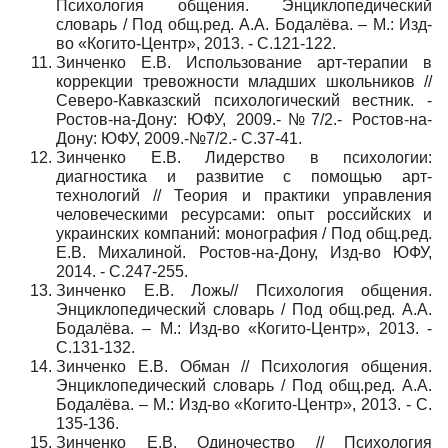
Психология общения. Энциклопедический
словарь / Под общ.ред. А.А. Бодалёва. – М.: Изд-
во «Когито-Центр», 2013. - С.121-122.
Зинченко Е.В. Использование арт-терапии в
коррекции тревожности младших школьников //
Северо-Кавказский психологический вестник. -
Ростов-на-Дону: ЮФУ, 2009.-№7/2.- Ростов-на-
Дону: ЮФУ, 2009.-№7/2.- С.37-41.
Зинченко Е.В. Лидерство в психологии:
диагностика и развитие с помощью арт-
технологий // Теория и практики управления
человеческими ресурсами: опыт российских и
украинских компаний: монография / Под общ.ред.
Е.В. Михалиной. Ростов-на-Дону, Изд-во ЮФУ,
2014. - С.247-255.
Зинченко Е.В. Ложь// Психология общения.
Энциклопедический словарь / Под общ.ред. А.А.
Бодалёва. – М.: Изд-во «Когито-Центр», 2013. -
С.131-132.
Зинченко Е.В. Обман // Психология общения.
Энциклопедический словарь / Под общ.ред. А.А.
Бодалёва. – М.: Изд-во «Когито-Центр», 2013. - С.
135-136.
Зинченко Е.В. Одиночество // Психология