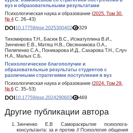
вуз и образовательными результатами
Психологическая наука и образование (
2025. Том 30.
№ 4
С. 26–43)
DOI
10.17759/pse.2025300402
329
Тихомирова Т.Н., Басюк В.С., Исматуллина В.И.,
Зинченко Е.В., Матяш Н.В., Овсянникова О.А.,
Пилипенко С.А., Поникарова И.Д., Сахарова Т.Н., Случ
Н.А., Малых С.Б.
Психологическое благополучие и
образовательные результаты студентов с
различными стратегиями поступления в вуз
Психологическая наука и образование (
2024. Том 29.
№ 6
С. 35–53)
DOI
10.17759/pse.2024290603
469
Другие публикации автора
Зинченко Е.В Самораскрытие психолога-
консультанта: за и против // Психология общения