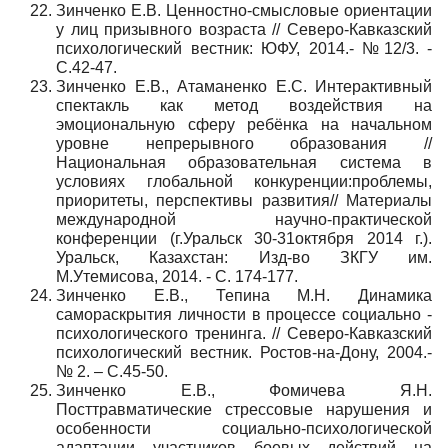
Зинченко Е.В. Ценностно-смысловые ориентации
у лиц призывного возраста // Северо-Кавказский
психологический вестник: ЮФУ, 2014.- №12/3. -
С.42-47.
Зинченко Е.В., Атаманенко Е.С. Интерактивный
спектакль как метод воздействия на
эмоциональную сферу ребёнка на начальном
уровне непрерывного образования //
Национальная образовательная система в
условиях глобальной конкуренции:проблемы,
приоритеты, перспективы развития// Материалы
международной научно-практической
конференции (г.Уральск 30-31октября 2014 г.).
Уральск, Казахстан: Изд-во ЗКГУ им.
М.Утемисова, 2014. - С. 174-177.
Зинченко Е.В., Тепина М.Н. Динамика
самораскрытия личности в процессе социально -
психологического тренинга. // Северо-Кавказский
психологический вестник. Ростов-на-Дону, 2004.-
№ 2. – С.45-50.
Зинченко Е.В., Фомичева Я.Н.
Посттравматические стрессовые нарушения и
особенности социально-психологической
адаптации участников боевых действий на