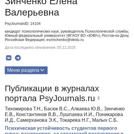
Зинченко Елена
Валерьевна
PsyJournalsID: 14104
кандидат психологических наук, руководитель Психологической службы,
Южный федеральный университет (ФГАОУ ВО «ЮФУ»), Ростов-на-Дону,
Российская Федерация, evzinchenko@sfedu.ru
Дата последнего обновления: 05.12.2025
Меню раздела
Публикации
Публикации в журналах
портала PsyJournals.ru
2
Тихомирова Т.Н., Басюк В.С., Алкаева Ю.В., Зинченко
Е.В., Константинов В.В., Лушпаева И.И., Поникарова
И.Д., Самерханова Э.К., Токарева Н.Г., Малых С.Б.
Психическая устойчивость студентов первого
курса: взаимосвязь со стратегией поступления в