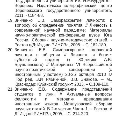
государственный университет им. Н.Е.Бурденко.-
Воронеж: Издательско-полиграфический центр
Воронежского государственного университета,
2011. - С.84-88.
Зинченко Е.В. Самораскрытие личности: к
вопросу об определении понятия. // Личность в
современной научной парадигме: Материалы
научно-практической конференции вузов Юга
России. Сборник научно-методических статей. -
Ростов н/Д: Изд-во РИНЯЗа, 2005. – С. 182-189.
Зинченко Е.В. Самораскрытие творческой
личности в общении // Личность и бытие:
субъектный подход (к 80-летию А.В.
Брушлинского) // Материалы VI Всероссийской
научно-практической конференции (с
иностранным участием) 23-25 октября 2013 г./
Под ред. З.И Рябикиной, В.В. Знакова. – М.,
Краснодар: Кубанский гос.ун-т, 2013. – С.109-110.
Зинченко Е.В. Содержание представлений
студентов о лжи. // Актуальные вопросы
филологии и методики преподавания
иностранных языков. Межвузовский сборник
научных статей. В 2-х частях. Часть 1. – Ростов н/
Д: Изд-во РИНЯЗа, 2005. – С. 214-220.