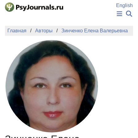
Перейти к основному содержанию
English
НОВОСТИ
Главная
Авторы
Зинченко Елена Валерьевна
ИЗДАНИЯ
АВТОРЫ
ПОДАТЬ РУКОПИСЬ
БАЗА ЗНАНИЙ
КЛЮЧЕВЫЕ СЛОВА
Регистрация
Вход