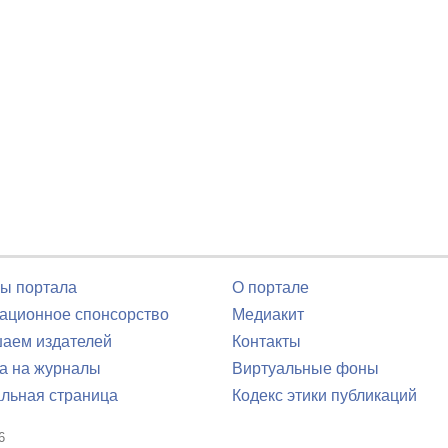
ы портала
О портале
ционное спонсорство
Медиакит
аем издателей
Контакты
а на журналы
Виртуальные фоны
льная страница
Кодекс этики публикаций
6