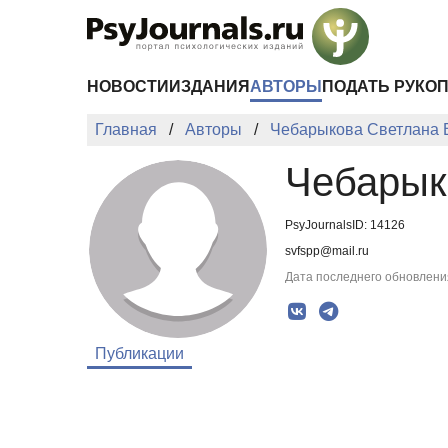
Перейти к основному содержанию
НОВОСТИ
ИЗДАНИЯ
АВТОРЫ
ПОДАТЬ РУКО
Главная
Авторы
Чебарыкова Светлана 
Чебарык
PsyJournalsID: 14126
svfspp@mail.ru
Дата последнего обновления
Публикации