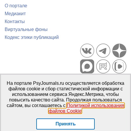
О портале
Медиакит
Контакты
Виртуальные фоны
Кодекс этики публикаций
Портал психологических изданий PsyJournals.ru, 2007–2026
На портале PsyJournals.ru осуществляется обработка
Правила использования материалов
файлов cookie и сбор статистической информации с
Свидетельство регистрации СМИ
Эл № ФС77-66447 от 14 июля
использованием сервиса Яндекс.Метрика, чтобы
2016 г.
повысить качество сайта. Продолжая пользоваться
сайтом, вы соглашаетесь с
Политикой использования
Издатель:
ФГБОУ ВО МГППУ
файлов Cookie
.
Репозиторий открытого доступа
Принять