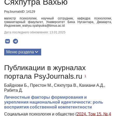
Сяхпутра Вахью
PsyJournalsID: 14129
магистр психологии, научный сотрудник, кафедра психологии,
гуманитарный факультет, Университет Бина Нусантара, Джакарта,
Индонезия, wahyu.syahputra@binus.ac.id
Дата последнего обновления: 13.01.2025
Меню раздела
Публикации
Публикации в журналах
портала PsyJournals.ru
1
Байдхови Б., Престон М., Сяхпутра В., Кахиани А.Д.,
Рабита Д.
Личностные факторы формирования и
укрепления национальной идентичности: роль
восприятия собственной компетентности
Социальная психология и общество (
2024. Том 15. № 4