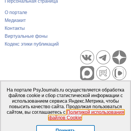
Персональная страница
О портале
Медиакит
Контакты
Виртуальные фоны
Кодекс этики публикаций
Портал психологических изданий PsyJournals.ru, 2007–2026
На портале PsyJournals.ru осуществляется обработка
Правила использования материалов
файлов cookie и сбор статистической информации с
Свидетельство регистрации СМИ
Эл № ФС77-66447 от 14 июля
использованием сервиса Яндекс.Метрика, чтобы
2016 г.
повысить качество сайта. Продолжая пользоваться
сайтом, вы соглашаетесь с
Политикой использования
Издатель:
ФГБОУ ВО МГППУ
файлов Cookie
.
Репозиторий открытого доступа
Принять