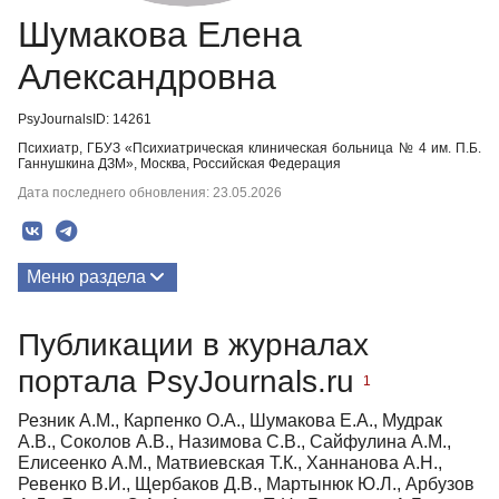
Шумакова Елена
Александровна
PsyJournalsID: 14261
Психиатр, ГБУЗ «Психиатрическая клиническая больница № 4 им. П.Б.
Ганнушкина ДЗМ», Москва, Российская Федерация
Дата последнего обновления: 23.05.2026
Меню раздела
Публикации
Публикации в журналах
портала PsyJournals.ru
1
Резник А.М., Карпенко О.А., Шумакова Е.А., Мудрак
А.В., Соколов А.В., Назимова С.В., Сайфулина А.М.,
Елисеенко А.М., Матвиевская Т.К., Ханнанова А.Н.,
Ревенко В.И., Щербаков Д.В., Мартынюк Ю.Л., Арбузов