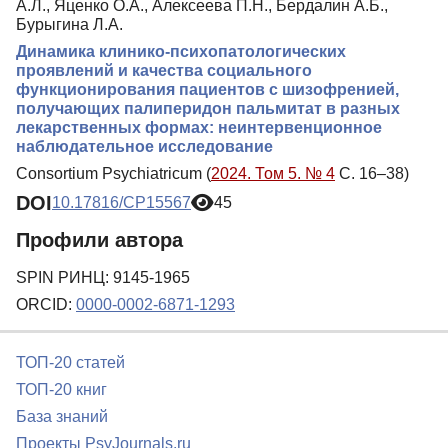
А.Л., Яценко О.А., Алексеева П.Н., Бердалин А.Б.,
Бурыгина Л.А.
Динамика клинико-психопатологических
проявлений и качества социального
функционирования пациентов с шизофренией,
получающих палиперидон пальмитат в разных
лекарственных формах: неинтервенционное
наблюдательное исследование
Consortium Psychiatricum (
2024. Том 5. № 4
С. 16–38)
DOI
10.17816/CP15567
45
Профили автора
SPIN РИНЦ: 9145-1965
ORCID:
0000-0002-6871-1293
ТОП-20 статей
ТОП-20 книг
База знаний
Проекты PsyJournals.ru