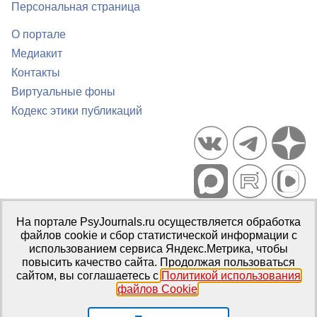
Персональная страница
О портале
Медиакит
Контакты
Виртуальные фоны
Кодекс этики публикаций
Портал психологических изданий PsyJournals.ru, 2007–2026
На портале PsyJournals.ru осуществляется обработка
Правила использования материалов
файлов cookie и сбор статистической информации с
Свидетельство регистрации СМИ
Эл № ФС77-66447 от 14 июля
использованием сервиса Яндекс.Метрика, чтобы
2016 г.
повысить качество сайта. Продолжая пользоваться
сайтом, вы соглашаетесь с
Политикой использования
Издатель:
ФГБОУ ВО МГППУ
файлов Cookie
.
Репозиторий открытого доступа