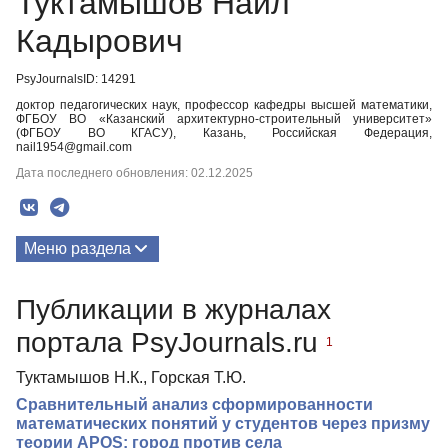
Туктамышов Наил
Кадырович
PsyJournalsID: 14291
доктор педагогических наук, профессор кафедры высшей математики,
ФГБОУ ВО «Казанский архитектурно-строительный университет»
(ФГБОУ ВО КГАСУ), Казань, Российская Федерация,
nail1954@gmail.com
Дата последнего обновления: 02.12.2025
Меню раздела
Публикации
Публикации в журналах
портала PsyJournals.ru
1
Туктамышов Н.К., Горская Т.Ю.
Сравнительный анализ сформированности
математических понятий у студентов через призму
теории APOS: город против села