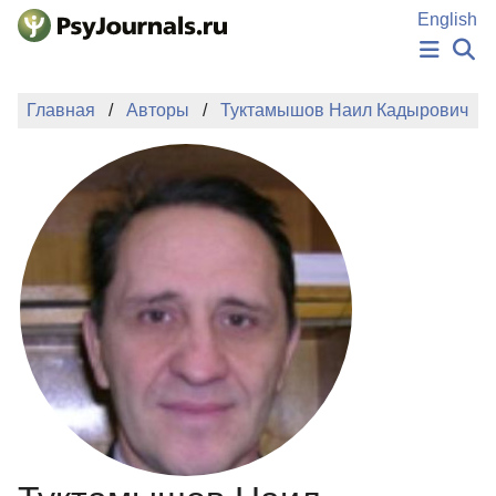
Перейти к основному содержанию
English
НОВОСТИ
Главная
Авторы
Туктамышов Наил Кадырович
ИЗДАНИЯ
АВТОРЫ
ПОДАТЬ РУКОПИСЬ
БАЗА ЗНАНИЙ
КЛЮЧЕВЫЕ СЛОВА
Регистрация
Вход