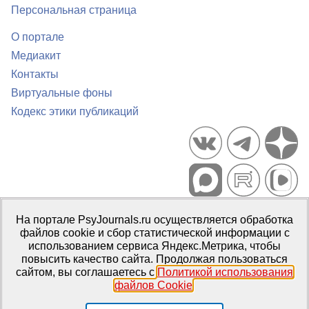
Персональная страница
О портале
Медиакит
Контакты
Виртуальные фоны
Кодекс этики публикаций
Портал психологических изданий PsyJournals.ru, 2007–2026
На портале PsyJournals.ru осуществляется обработка
Правила использования материалов
файлов cookie и сбор статистической информации с
Свидетельство регистрации СМИ
Эл № ФС77-66447 от 14 июля
использованием сервиса Яндекс.Метрика, чтобы
2016 г.
повысить качество сайта. Продолжая пользоваться
сайтом, вы соглашаетесь с
Политикой использования
Издатель:
ФГБОУ ВО МГППУ
файлов Cookie
.
Репозиторий открытого доступа