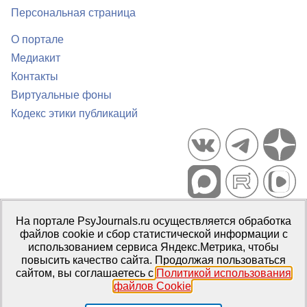
Персональная страница
О портале
Медиакит
Контакты
Виртуальные фоны
Кодекс этики публикаций
Портал психологических изданий PsyJournals.ru, 2007–2026
На портале PsyJournals.ru осуществляется обработка
Правила использования материалов
файлов cookie и сбор статистической информации с
Свидетельство регистрации СМИ
Эл № ФС77-66447 от 14 июля
использованием сервиса Яндекс.Метрика, чтобы
2016 г.
повысить качество сайта. Продолжая пользоваться
сайтом, вы соглашаетесь с
Политикой использования
Издатель:
ФГБОУ ВО МГППУ
файлов Cookie
.
Репозиторий открытого доступа