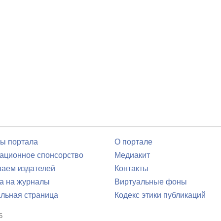
ы портала
О портале
ционное спонсорство
Медиакит
аем издателей
Контакты
а на журналы
Виртуальные фоны
льная страница
Кодекс этики публикаций
6