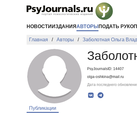
Перейти к основному содержанию
НОВОСТИ
ИЗДАНИЯ
АВТОРЫ
ПОДАТЬ РУКО
Главная
Авторы
Заболотная Ольга Вла
Заболот
PsyJournalsID: 14407
olga-oshkina@mail.ru
Дата последнего обновления
Публикации