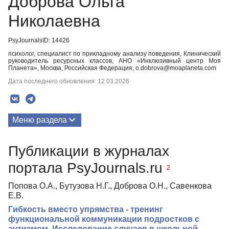
Доброва Ольга
Николаевна
PsyJournalsID: 14426
психолог, специалист по прикладному анализу поведения, Клинический
руководитель ресурсных классов, АНО «Инклюзивный центр Моя
Планета», Москва, Российская Федерация, o.dobrova@moaplaneta.com
Дата последнего обновления: 12.03.2026
Меню раздела
Публикации
Публикации в журналах
портала PsyJournals.ru
2
Попова О.А., Бутузова Н.Г., Доброва О.Н., Савенкова
Е.В.
Гибкость вместо упрямства - тренинг
функциональной коммуникации подростков с
аутизмом. Исследование случаев в школьной