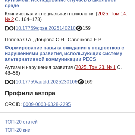
среде
Клиническая и специальная психология (
2025. Том 14.
№ 2
С. 164–178)
DOI
10.17759/cpse.2025140210
159
Попова О.А., Доброва О.Н., Савенкова Е.В.
Формирование навыка ожидания у подростков с
нарушениями развития, использующих систему
альтернативной коммуникации PECS
Аутизм и нарушения развития (
2025. Том 23. № 1
С.
48–58)
DOI
10.17759/autdd.2025230106
169
Профили автора
ORCID:
0009-0003-6328-2295
ТОП-20 статей
ТОП-20 книг