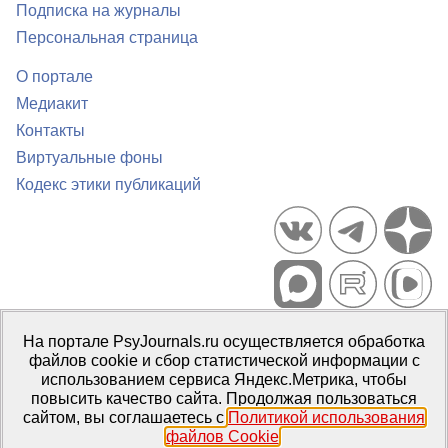
Подписка на журналы
Персональная страница
О портале
Медиакит
Контакты
Виртуальные фоны
Кодекс этики публикаций
Портал психологических изданий PsyJournals.ru, 2007–2026
На портале PsyJournals.ru осуществляется обработка
Правила использования материалов
файлов cookie и сбор статистической информации с
Свидетельство регистрации СМИ
Эл № ФС77-66447 от 14 июля
использованием сервиса Яндекс.Метрика, чтобы
2016 г.
повысить качество сайта. Продолжая пользоваться
сайтом, вы соглашаетесь с
Политикой использования
Издатель:
ФГБОУ ВО МГППУ
файлов Cookie
.