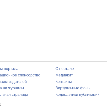
ы портала
О портале
ционное спонсорство
Медиакит
аем издателей
Контакты
а на журналы
Виртуальные фоны
льная страница
Кодекс этики публикаций
6