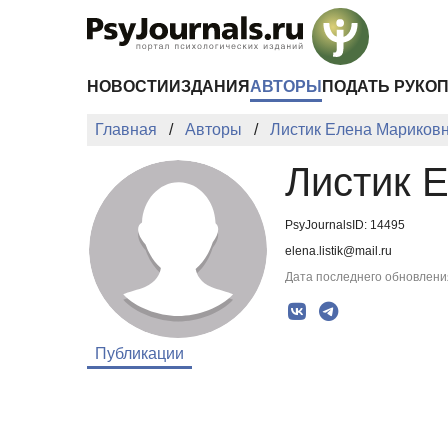
Перейти к основному содержанию
НОВОСТИ
ИЗДАНИЯ
АВТОРЫ
ПОДАТЬ РУКО
Главная
Авторы
Листик Елена Мариков
Листик 
PsyJournalsID: 14495
elena.listik@mail.ru
Дата последнего обновления
Публикации