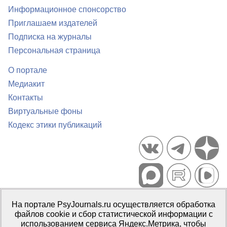
Информационное спонсорство
Приглашаем издателей
Подписка на журналы
Персональная страница
О портале
Медиакит
Контакты
Виртуальные фоны
Кодекс этики публикаций
Портал психологических изданий PsyJournals.ru, 2007–2026
На портале PsyJournals.ru осуществляется обработка
Правила использования материалов
файлов cookie и сбор статистической информации с
Свидетельство регистрации СМИ
Эл № ФС77-66447 от 14 июля
использованием сервиса Яндекс.Метрика, чтобы