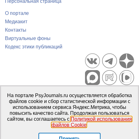
Персональная страница
О портале
Медиакит
Контакты
Виртуальные фоны
Кодекс этики публикаций
Портал психологических изданий PsyJournals.ru, 2007–2026
На портале PsyJournals.ru осуществляется обработка
Правила использования материалов
файлов cookie и сбор статистической информации с
Свидетельство регистрации СМИ
Эл № ФС77-66447 от 14 июля
использованием сервиса Яндекс.Метрика, чтобы
2016 г.
повысить качество сайта. Продолжая пользоваться
сайтом, вы соглашаетесь с
Политикой использования
Издатель:
ФГБОУ ВО МГППУ
файлов Cookie
.
Репозиторий открытого доступа
Принять