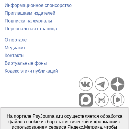
Информационное спонсорство
Приглашаем издателей
Подписка на журналы
Персональная страница
О портале
Медиакит
Контакты
Виртуальные фоны
Кодекс этики публикаций
Портал психологических изданий PsyJournals.ru, 2007–2026
На портале PsyJournals.ru осуществляется обработка
Правила использования материалов
файлов cookie и сбор статистической информации с
Свидетельство регистрации СМИ
Эл № ФС77-66447 от 14 июля
использованием сервиса Яндекс.Метрика, чтобы