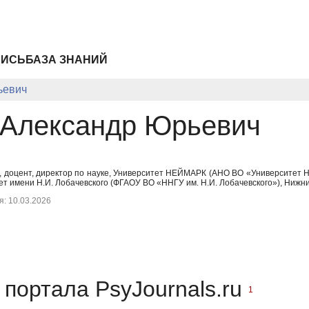
ПИСЬ
БАЗА ЗНАНИЙ
ьевич
 Александр Юрьевич
к, доцент, директор по науке, Университет НЕЙМАРК (АНО ВО «Университе
т имени Н.И. Лобачевского (ФГАОУ ВО «ННГУ им. Н.И. Лобачевского»), Нижни
: 10.03.2026
портала PsyJournals.ru
1