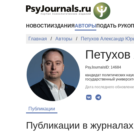
Перейти к основному содержанию
НОВОСТИ
ИЗДАНИЯ
АВТОРЫ
ПОДАТЬ РУКО
Главная
Авторы
Петухов Александр Юр
Петухов
PsyJournalsID: 14684
кандидат политических нау
государственный университе
Дата последнего обновления
Публикации
Публикации в журналах 