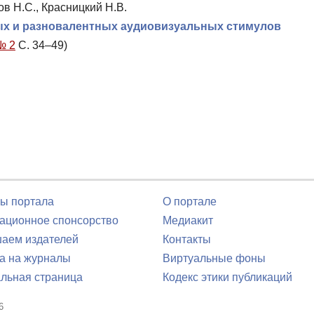
ов Н.С., Красницкий Н.В.
х и разновалентных аудиовизуальных стимулов
№ 2
С. 34–49)
ы портала
О портале
ционное спонсорство
Медиакит
аем издателей
Контакты
а на журналы
Виртуальные фоны
льная страница
Кодекс этики публикаций
6