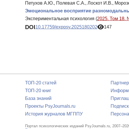
Петухов А.Ю., Полевая С.А., Лоскот И.В., Мороз
Эмоциональное восприятие разномодальны
Экспериментальная психология (
2025. Том 18. 
DOI
10.17759/exppsy.2025180202
147
ТОП-20 статей
Партнер
ТОП-20 книг
Информа
База знаний
Приглаш
Проекты PsyJournals.ru
Подписк
История журналов МГППУ
Персона
Портал психологических изданий PsyJournals.ru, 2007–202