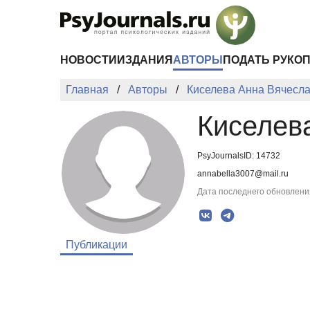
Перейти к основному содержанию
НОВОСТИ
ИЗДАНИЯ
АВТОРЫ
ПОДАТЬ РУКО
Главная
Авторы
Киселева Анна Вячесл
Киселев
PsyJournalsID: 14732
annabella3007@mail.ru
Дата последнего обновления
Публикации