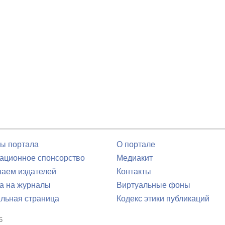
ы портала
О портале
ционное спонсорство
Медиакит
аем издателей
Контакты
а на журналы
Виртуальные фоны
льная страница
Кодекс этики публикаций
6