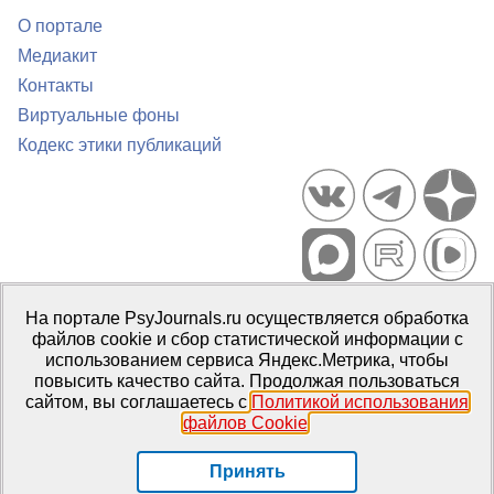
О портале
Медиакит
Контакты
Виртуальные фоны
Кодекс этики публикаций
Портал психологических изданий PsyJournals.ru, 2007–2026
На портале PsyJournals.ru осуществляется обработка
Правила использования материалов
файлов cookie и сбор статистической информации с
Свидетельство регистрации СМИ
Эл № ФС77-66447 от 14 июля
использованием сервиса Яндекс.Метрика, чтобы
2016 г.
повысить качество сайта. Продолжая пользоваться
сайтом, вы соглашаетесь с
Политикой использования
Издатель:
ФГБОУ ВО МГППУ
файлов Cookie
.
Репозиторий открытого доступа
Принять