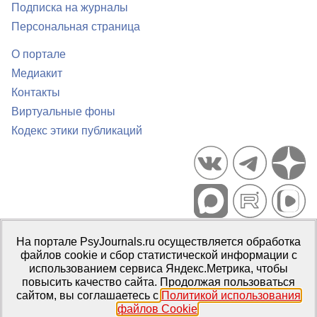
Подписка на журналы
Персональная страница
О портале
Медиакит
Контакты
Виртуальные фоны
Кодекс этики публикаций
Портал психологических изданий PsyJournals.ru, 2007–2026
На портале PsyJournals.ru осуществляется обработка
Правила использования материалов
файлов cookie и сбор статистической информации с
Свидетельство регистрации СМИ
Эл № ФС77-66447 от 14 июля
использованием сервиса Яндекс.Метрика, чтобы
2016 г.
повысить качество сайта. Продолжая пользоваться
сайтом, вы соглашаетесь с
Политикой использования
Издатель:
ФГБОУ ВО МГППУ
файлов Cookie
.