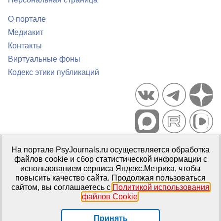
О портале
Медиакит
Контакты
Виртуальные фоны
Кодекс этики публикаций
Портал психологических изданий PsyJournals.ru, 2007–2026
На портале PsyJournals.ru осуществляется обработка
Правила использования материалов
файлов cookie и сбор статистической информации с
Свидетельство регистрации СМИ
Эл № ФС77-66447 от 14 июля
использованием сервиса Яндекс.Метрика, чтобы
2016 г.
повысить качество сайта. Продолжая пользоваться
сайтом, вы соглашаетесь с
Политикой использования
Издатель:
ФГБОУ ВО МГППУ
файлов Cookie
.
Репозиторий открытого доступа
Принять