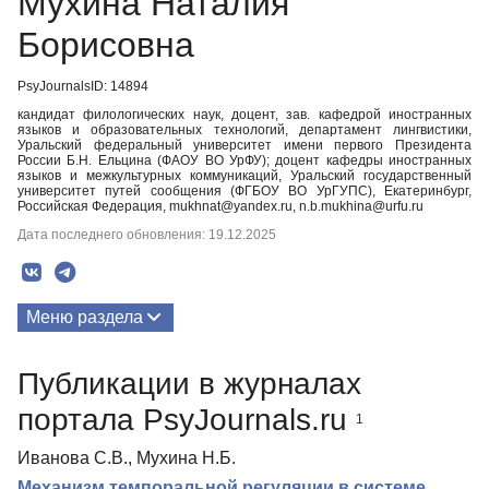
Мухина Наталия
Борисовна
PsyJournalsID: 14894
кандидат филологических наук, доцент, зав. кафедрой иностранных
языков и образовательных технологий, департамент лингвистики,
Уральский федеральный университет имени первого Президента
России Б.Н. Ельцина (ФАОУ ВО УрФУ); доцент кафедры иностранных
языков и межкультурных коммуникаций, Уральский государственный
университет путей сообщения (ФГБОУ ВО УрГУПС), Екатеринбург,
Российская Федерация, mukhnat@yandex.ru, n.b.mukhina@urfu.ru
Дата последнего обновления: 19.12.2025
Меню раздела
Публикации
Публикации в журналах
портала PsyJournals.ru
1
Иванова С.В., Мухина Н.Б.
Механизм темпоральной регуляции в системе