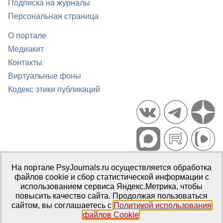
Подписка на журналы
Персональная страница
О портале
Медиакит
Контакты
Виртуальные фоны
Кодекс этики публикаций
Портал психологических изданий PsyJournals.ru, 2007–2026
На портале PsyJournals.ru осуществляется обработка
Правила использования материалов
файлов cookie и сбор статистической информации с
Свидетельство регистрации СМИ
Эл № ФС77-66447 от 14 июля
использованием сервиса Яндекс.Метрика, чтобы
2016 г.
повысить качество сайта. Продолжая пользоваться
сайтом, вы соглашаетесь с
Политикой использования
Издатель:
ФГБОУ ВО МГППУ
файлов Cookie
.