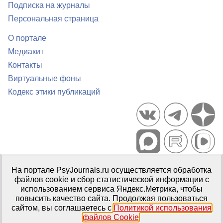
Подписка на журналы
Персональная страница
О портале
Медиакит
Контакты
Виртуальные фоны
Кодекс этики публикаций
Портал психологических изданий PsyJournals.ru, 2007–2026
На портале PsyJournals.ru осуществляется обработка
Правила использования материалов
файлов cookie и сбор статистической информации с
Свидетельство регистрации СМИ
Эл № ФС77-66447 от 14 июля
использованием сервиса Яндекс.Метрика, чтобы
2016 г.
повысить качество сайта. Продолжая пользоваться
сайтом, вы соглашаетесь с
Политикой использования
Издатель:
ФГБОУ ВО МГППУ
файлов Cookie
.