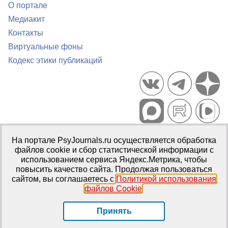
О портале
Медиакит
Контакты
Виртуальные фоны
Кодекс этики публикаций
Портал психологических изданий PsyJournals.ru, 2007–2026
На портале PsyJournals.ru осуществляется обработка
Правила использования материалов
файлов cookie и сбор статистической информации с
Свидетельство регистрации СМИ
Эл № ФС77-66447 от 14 июля
использованием сервиса Яндекс.Метрика, чтобы
2016 г.
повысить качество сайта. Продолжая пользоваться
сайтом, вы соглашаетесь с
Политикой использования
Издатель:
ФГБОУ ВО МГППУ
файлов Cookie
.
Репозиторий открытого доступа
Принять