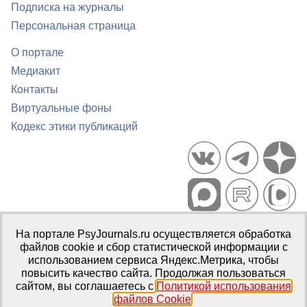
Подписка на журналы
Персональная страница
О портале
Медиакит
Контакты
Виртуальные фоны
Кодекс этики публикаций
Портал психологических изданий PsyJournals.ru, 2007–2026
На портале PsyJournals.ru осуществляется обработка
Правила использования материалов
файлов cookie и сбор статистической информации с
Свидетельство регистрации СМИ
Эл № ФС77-66447 от 14 июля
использованием сервиса Яндекс.Метрика, чтобы
2016 г.
повысить качество сайта. Продолжая пользоваться
сайтом, вы соглашаетесь с
Политикой использования
Издатель:
ФГБОУ ВО МГППУ
файлов Cookie
.