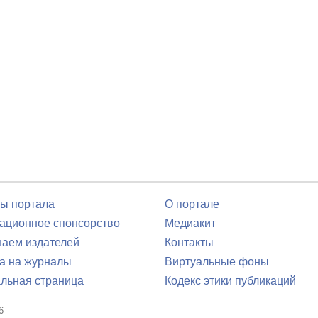
ы портала
О портале
ционное спонсорство
Медиакит
аем издателей
Контакты
а на журналы
Виртуальные фоны
льная страница
Кодекс этики публикаций
6