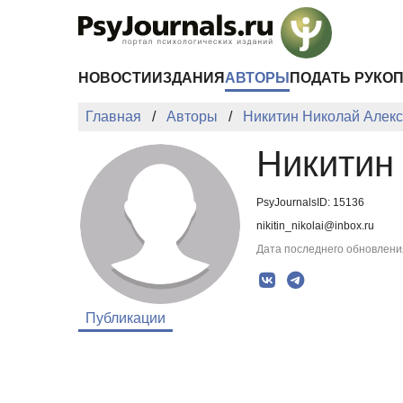
Перейти к основному содержанию
НОВОСТИ
ИЗДАНИЯ
АВТОРЫ
ПОДАТЬ РУКО
Главная
Авторы
Никитин Николай Алек
Никитин
PsyJournalsID: 15136
nikitin_nikolai@inbox.ru
Дата последнего обновления
Публикации