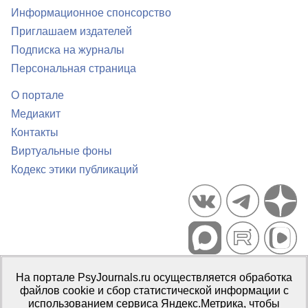
Информационное спонсорство
Приглашаем издателей
Подписка на журналы
Персональная страница
О портале
Медиакит
Контакты
Виртуальные фоны
Кодекс этики публикаций
Портал психологических изданий PsyJournals.ru, 2007–2026
На портале PsyJournals.ru осуществляется обработка
Правила использования материалов
файлов cookie и сбор статистической информации с
Свидетельство регистрации СМИ
Эл № ФС77-66447 от 14 июля
использованием сервиса Яндекс.Метрика, чтобы