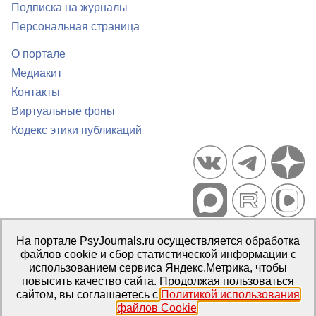
Подписка на журналы
Персональная страница
О портале
Медиакит
Контакты
Виртуальные фоны
Кодекс этики публикаций
Портал психологических изданий PsyJournals.ru, 2007–2026
На портале PsyJournals.ru осуществляется обработка
Правила использования материалов
файлов cookie и сбор статистической информации с
Свидетельство регистрации СМИ
Эл № ФС77-66447 от 14 июля
использованием сервиса Яндекс.Метрика, чтобы
2016 г.
повысить качество сайта. Продолжая пользоваться
сайтом, вы соглашаетесь с
Политикой использования
Издатель:
ФГБОУ ВО МГППУ
файлов Cookie
.