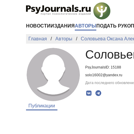
Перейти к основному содержанию
НОВОСТИ
ИЗДАНИЯ
АВТОРЫ
ПОДАТЬ РУКО
Главная
Авторы
Соловьева Оксана Але
Соловье
PsyJournalsID: 15188
solo16002@yandex.ru
Дата последнего обновления
Публикации