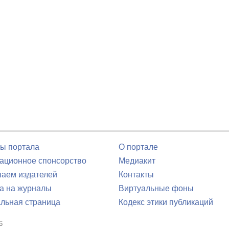
ы портала
О портале
ционное спонсорство
Медиакит
аем издателей
Контакты
а на журналы
Виртуальные фоны
льная страница
Кодекс этики публикаций
6