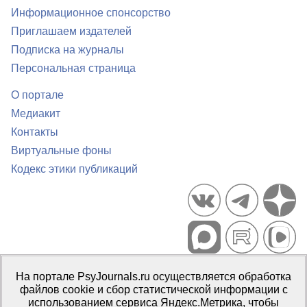
Информационное спонсорство
Приглашаем издателей
Подписка на журналы
Персональная страница
О портале
Медиакит
Контакты
Виртуальные фоны
Кодекс этики публикаций
Портал психологических изданий PsyJournals.ru, 2007–2026
На портале PsyJournals.ru осуществляется обработка
Правила использования материалов
файлов cookie и сбор статистической информации с
Свидетельство регистрации СМИ
Эл № ФС77-66447 от 14 июля
использованием сервиса Яндекс.Метрика, чтобы