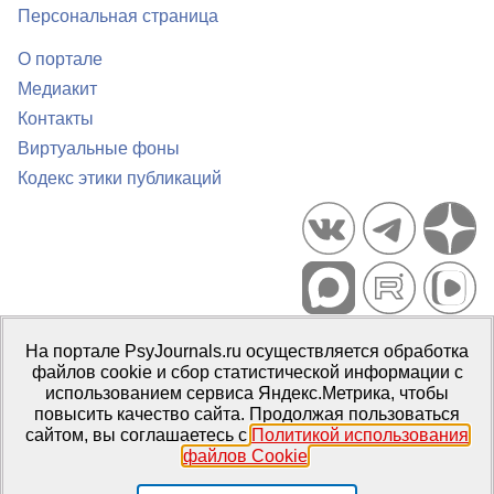
Персональная страница
О портале
Медиакит
Контакты
Виртуальные фоны
Кодекс этики публикаций
Портал психологических изданий PsyJournals.ru, 2007–2026
На портале PsyJournals.ru осуществляется обработка
Правила использования материалов
файлов cookie и сбор статистической информации с
Свидетельство регистрации СМИ
Эл № ФС77-66447 от 14 июля
использованием сервиса Яндекс.Метрика, чтобы
2016 г.
повысить качество сайта. Продолжая пользоваться
сайтом, вы соглашаетесь с
Политикой использования
Издатель:
ФГБОУ ВО МГППУ
файлов Cookie
.
Репозиторий открытого доступа