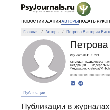
Перейти к основному содержанию
НОВОСТИ
ИЗДАНИЯ
АВТОРЫ
ПОДАТЬ РУКО
Главная
Авторы
Петрова Виктория Вик
Петрова
PsyJournalsID: 15221
кандидат медицинских нау
Федерации — Федеральный 
Федерация, vpetrova@fmbcf
Дата последнего обновления
Публикации
Публикации в журналах 