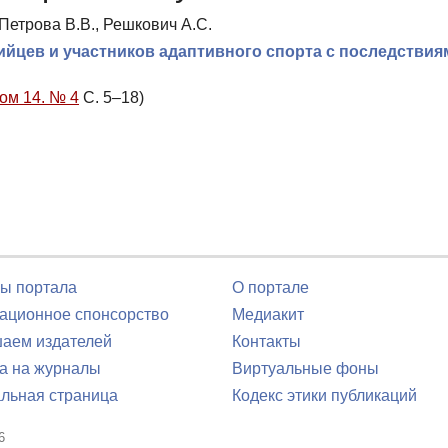
 Петрова В.В., Решкович А.С.
йцев и участников адаптивного спорта с последствия
Том 14. № 4
С. 5–18)
ы портала
О портале
ционное спонсорство
Медиакит
аем издателей
Контакты
а на журналы
Виртуальные фоны
льная страница
Кодекс этики публикаций
6