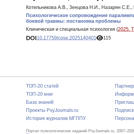
Котельникова А.В., Зенцова Н.И., Назарян С.Е.,
Психологическое сопровождение паралимпи
боевой травмы: постановка проблемы
Клиническая и специальная психология (
2025. 
DOI
10.17759/cpse.2025140401
115
ТОП-20 статей
Партнер
ТОП-20 книг
Информа
База знаний
Приглаш
Проекты PsyJournals.ru
Подписк
История журналов МГППУ
Персона
Портал психологических изданий PsyJournals.ru, 2007–202