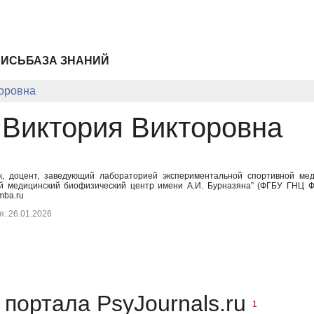
ПИСЬ
БАЗА ЗНАНИЙ
торовна
 Виктория Викторовна
к, доцент, заведующий лабораторией экспериментальной спортивной ме
медицинский биофизический центр имени А.И. Бурназяна” (ФГБУ ГНЦ ФМ
mba.ru
: 26.01.2026
портала PsyJournals.ru
1